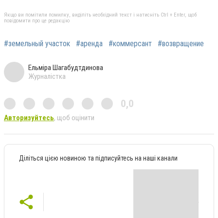
Якщо ви помітили помилку, виділіть необхідний текст і натисніть Ctrl + Enter, щоб
повідомити про це редакцію
#земельный участок
#аренда
#коммерсант
#возвращение
Ельміра Шагабудтдинова
Журналістка
0,0
Авторизуйтесь
, щоб оцінити
Діліться цією новиною та підписуйтесь на наші канали