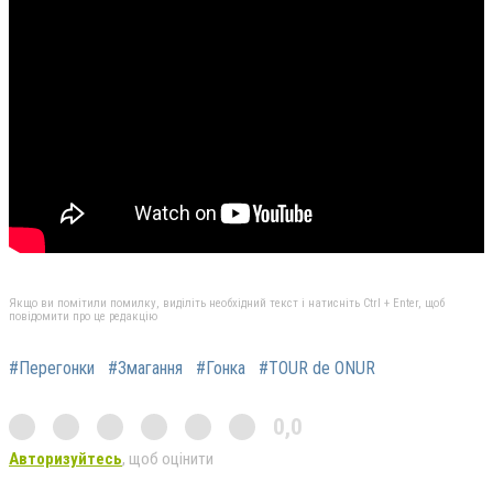
Якщо ви помітили помилку, виділіть необхідний текст і натисніть Ctrl + Enter, щоб
повідомити про це редакцію
#Перегонки
#Змагання
#Гонка
#TOUR de ONUR
0,0
Авторизуйтесь
, щоб оцінити