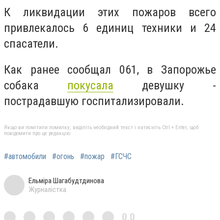
К ликвидации этих пожаров всего
привлекалось 6 единиц техники и 24
спасатели.
Как ранее сообщал 061,
в Запорожье
собака
покусала
девушку -
пострадавшую госпитализировали.
Якщо ви помітили помилку, виділіть необхідний текст і натисніть Ctrl + Enter, щоб
повідомити про це редакцію
#автомобили
#огонь
#пожар
#ГСЧС
Ельміра Шагабудтдинова
Журналістка
0,0