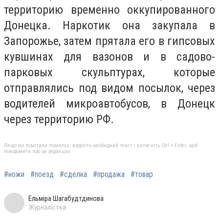
территорию временно оккупированного
Донецка. Наркотик она закупала в
Запорожье, затем прятала его в гипсовых
кувшинах для вазонов и в садово-
парковых скульптурах, которые
отправлялись под видом посылок, через
водителей микроавтобусов, в Донецк
через территорию РФ.
Якщо ви помітили помилку, виділіть необхідний текст і натисніть Ctrl + Enter, щоб
повідомити про це редакцію
#ножи
#поезд
#сделка
#продажа
#товар
Ельміра Шагабудтдинова
Журналістка