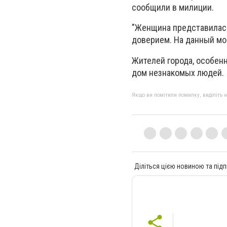
сообщили в милиции.
"Женщина представилась
доверием. На данный мом
Жителей города, особенн
дом незнакомых людей.
Якщо ви помітили помилку, виділіть нео
Діліться цією новиною та підп