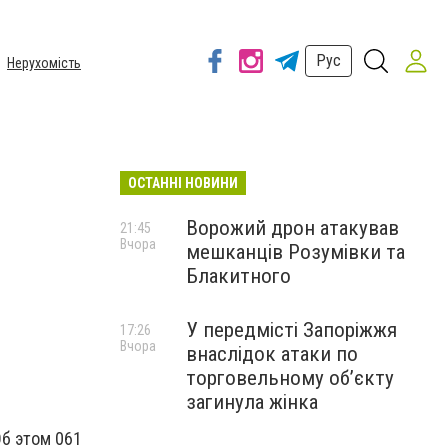
Рус
Нерухомість
ОСТАННІ НОВИНИ
Ворожий дрон атакував
21:45
Вчора
мешканців Розумівки та
Блакитного
У передмісті Запоріжжя
17:26
Вчора
внаслідок атаки по
торговельному обʼєкту
загинула жінка
Об этом 061