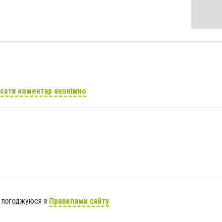
сати коментар анонімно
я погоджуюся з
Правилами сайту