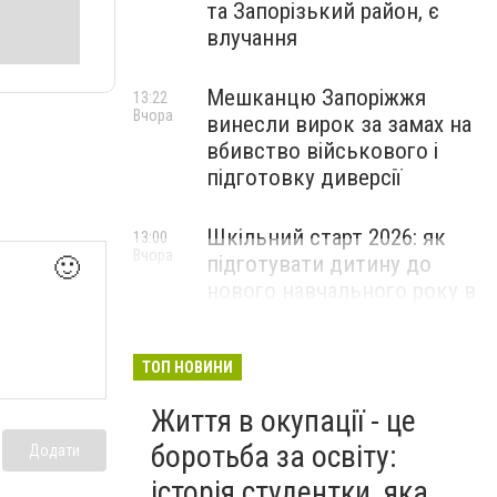
та Запорізький район, є
влучання
Мешканцю Запоріжжя
13:22
Вчора
винесли вирок за замах на
вбивство військового і
підготовку диверсії
Шкільний старт 2026: як
13:00
Вчора
підготувати дитину до
🙂
нового навчального року в
Запоріжжі
ПАРТНЕРСЬКИЙ СПЕЦПРОЄКТ
ТОП НОВИНИ
Життя в окупації - це
боротьба за освіту:
Додати
історія студентки, яка