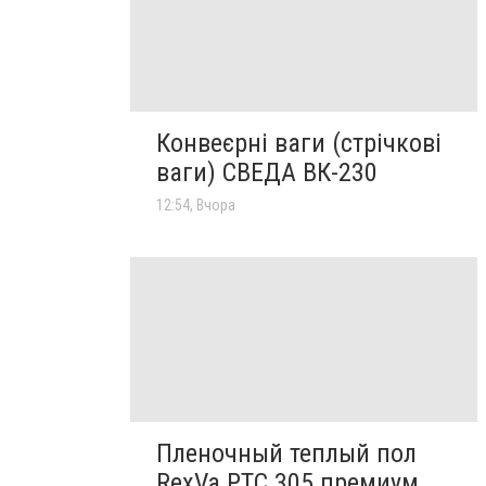
Конвеєрні ваги (стрічкові
ваги) СВЕДА ВК-230
12:54, Вчора
Пленочный теплый пол
RexVa PTC 305 премиум