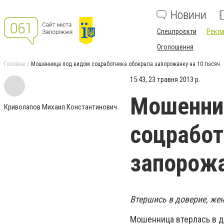
Новини
Спецпроєкти
Рекла
Оголошення
Головна
Мошенница под видом соцработника обокрала запорожанку на 10 тысяч
15:43, 23 травня 2013 р.
Мошенни
Криволапов Михаил Константинович
соцработ
запорожа
Втершись в доверие, же
Мошенница втерлась в до