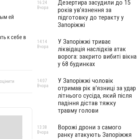
Дезертира засудили до 15
16:24
Вчора
років увʼязнення за
підготовку до теракту у
ным ей
Запоріжжі
ть к себе в
У Запоріжжі триває
14:14
Вчора
ліквідація наслідків атак
ворога: закрито вибиті вікна
у 68 будинках
У Запоріжжі чоловік
14:07
 оцінити
Вчора
отримав рік в'язниці за удар
літнього сусіда, який після
падіння дістав тяжку
травму голови
Ворожі дрони з самого
13:38
Вчора
ранку атакують Запоріжжя