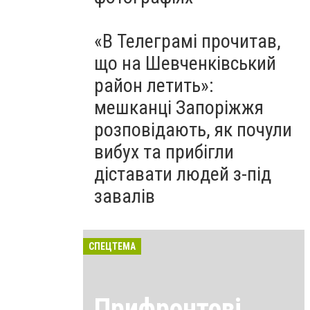
«В Телеграмі прочитав,
що на Шевченківський
район летить»:
мешканці Запоріжжя
розповідають, як почули
вибух та прибігли
діставати людей з-під
завалів
СПЕЦТЕМА
Прифронтові