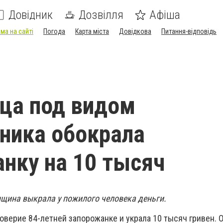
Довідник
Дозвілля
Афіша
ма на сайті
Погода
Карта міста
Довідкова
Питання-відповідь
ца под видом
ника обокрала
нку на 10 тысяч
нщина выкрала у пожилого человека деньги.
верие 84-летней запорожанке и украла 10 тысяч гривен. 