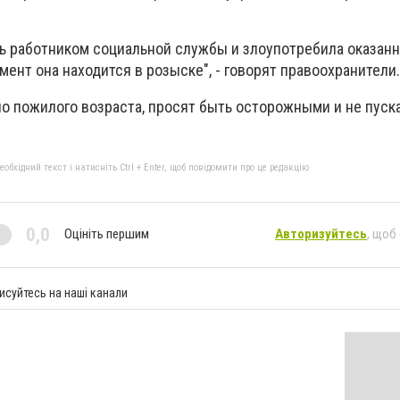
 работником социальной службы и злоупотребила оказан
ент она находится в розыске", - говорят правоохранители.
о пожилого возраста, просят быть осторожными и не пуска
бхідний текст і натисніть Ctrl + Enter, щоб повідомити про це редакцію
0,0
Оцініть першим
Авторизуйтесь
, щоб
исуйтесь на наші канали