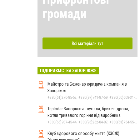
громади
Всі матеріали тут
ПІДПРИЄМСТВА ЗАПОРІЖЖЯ
Майстро та Беженар юридична компанія в
Запоріжжі
+380(61)270-85-52, +380(97)741-87-59, +380(50)608-31-76
Teplodar Запоріжжя - вугілля, брикет, дрова,
котли тривалого горіння від виробника
+380(66)987-45-44, +380(96)262-84-87, +380(63)754-55-79
Клуб здорового способу життя (КЗСЖ)
"Формула успіху"