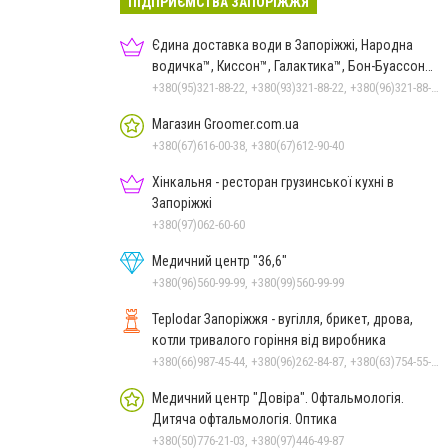
ПІДПРИЄМСТВА ЗАПОРІЖЖЯ
Єдина доставка води в Запоріжжі, Народна
водичка™, Киссон™, Галактика™, Бон-Буассон™,
Царичанська™
+380(95)321-88-22, +380(93)321-88-22, +380(96)321-88-22
Магазин Groomer.com.ua
+380(67)616-00-38, +380(67)612-90-40
Хінкальня - ресторан грузинської кухні в
Запоріжжі
+380(97)062-60-60
Медичний центр "36,6"
+380(96)560-99-99, +380(99)560-99-99
Teplodar Запоріжжя - вугілля, брикет, дрова,
котли тривалого горіння від виробника
+380(66)987-45-44, +380(96)262-84-87, +380(63)754-55-79
Медичний центр "Довіра". Офтальмологія.
Дитяча офтальмологія. Оптика
+380(50)776-21-03, +380(97)446-49-87