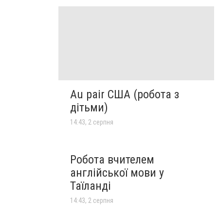
Au pair США (робота з
дітьми)
14:43, 2 серпня
Робота вчителем
англійської мови у
Таїланді
14:43, 2 серпня