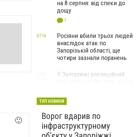
на 8 серпня: від спеки до
дощу
1
Росіяни вбили трьох людей
07:16
внаслідок атак по
Запорізькій області, ще
чотири зазнали поранень
У Запоріжжі апеляційний
17:31
Вчора
суд залишив без змін вирок
чоловіку, засудженому за
зґвалтування двох
ТОП НОВИНИ
малолітніх падчерок
Ворог вдарив по
🙂
інфраструктурному
обʼєкту у Запоріжжі