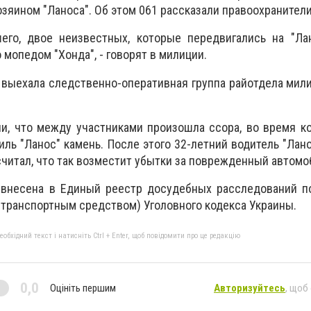
зяином "Ланоса". Об этом 061 рассказали правоохранители
его, двое неизвестных, которые передвигались на "Лан
 мопедом "Хонда", - говорят в милиции.
выехала следственно-оперативная группа райотдела мил
и, что между участниками произошла ссора, во время к
ль "Ланос" камень. После этого 32-летний водитель "Лано
считал, что так возместит убытки за поврежденный автомо
внесена в Единый реестр досудебных расследований по 
 транспортным средством) Уголовного кодекса Украины.
бхідний текст і натисніть Ctrl + Enter, щоб повідомити про це редакцію
0,0
Оцініть першим
Авторизуйтесь
, щоб