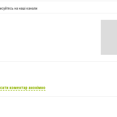
исуйтесь на наші канали
сати коментар анонімно