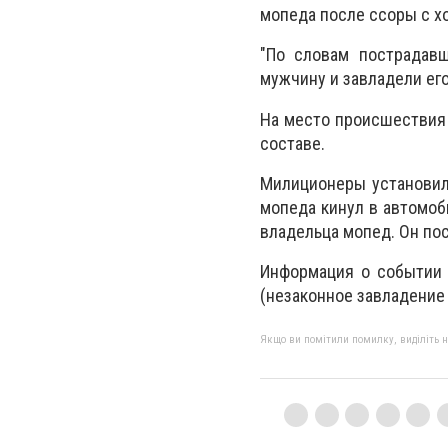
мопеда после ссоры с хо
"По словам пострадавш
мужчину и завладели его
На место происшествия 
составе.
Милиционеры установил
мопеда кинул в автомоби
владельца мопед. Он по
Информация о событии 
(незаконное завладение
Якщо ви помітили помилку, виділіть нео