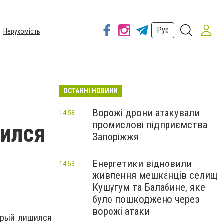
Рус
Нерухомість
ОСТАННІ НОВИНИ
Ворожі дрони атакували
14:58
промислові підприємства
шился
Запоріжжя
Енергетики відновили
14:53
живлення мешканців селищ
Кушугум та Балабине, яке
було пошкоджено через
ворожі атаки
торый лишился