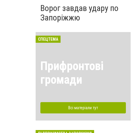
Ворог завдав удару по
Запоріжжю
СПЕЦТЕМА
Прифронтові
громади
Всі матеріали тут