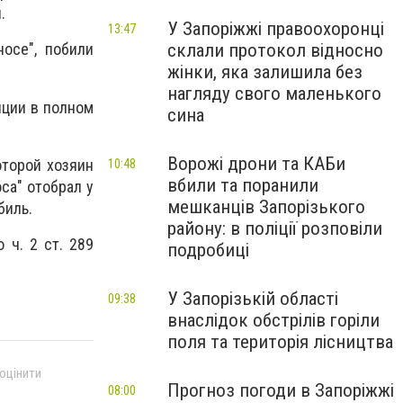
.
У Запоріжжі правоохоронці
13:47
склали протокол відносно
осе", побили
жінки, яка залишила без
нагляду свого маленького
иции в полном
сина
Ворожі дрони та КАБи
оторой хозяин
10:48
вбили та поранили
са" отобрал у
мешканців Запорізького
биль.
району: в поліції розповіли
ч. 2 ст. 289
подробиці
У Запорізькій області
09:38
внаслідок обстрілів горіли
поля та територія лісництва
 оцінити
Прогноз погоди в Запоріжжі
08:00