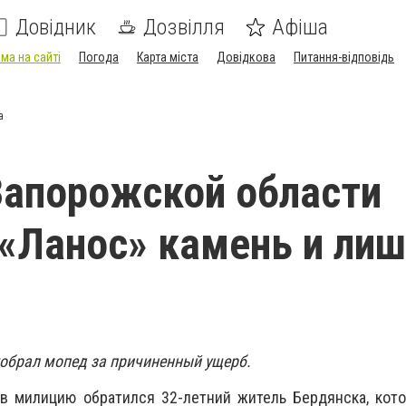
Довідник
Дозвілля
Афіша
ма на сайті
Погода
Карта міста
Довідкова
Питання-відповідь
а
апорожской области
 «Ланос» камень и ли
обрал мопед за причиненный ущерб.
, в милицию обратился 32-летний житель Бердянска, ко