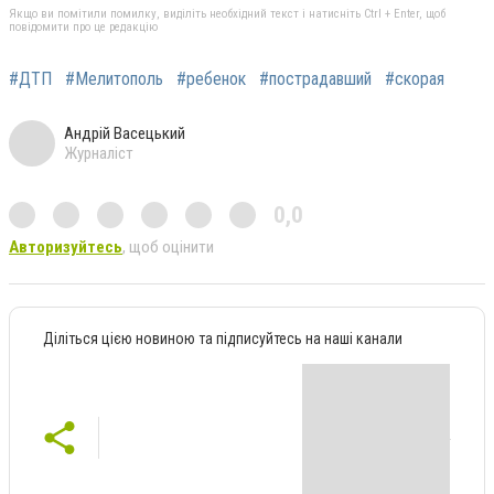
Якщо ви помітили помилку, виділіть необхідний текст і натисніть Ctrl + Enter, щоб
повідомити про це редакцію
#ДТП
#Мелитополь
#ребенок
#пострадавший
#скорая
Андрій Васецький
Журналіст
0,0
Авторизуйтесь
, щоб оцінити
Діліться цією новиною та підписуйтесь на наші канали