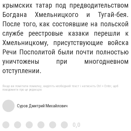
крымских татар под предводительством
Богдана Хмельницкого и Тугай-бея.
После того, как состоявшие на польской
службе реестровые казаки перешли к
Хмельницкому, присутствующие войска
Речи Посполитой были почти полностью
уничтожены при многодневном
отступлении.
Якщо ви помітили помилку, виділіть необхідний текст і натисніть Ctrl + Enter, щоб
повідомити про це редакцію
Суров Дмитрий Михайлович
0,0