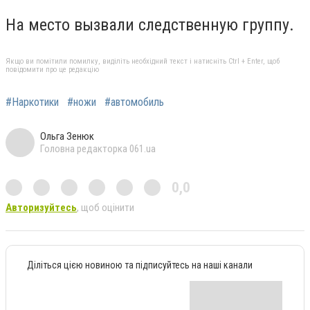
На место вызвали следственную группу.
Якщо ви помітили помилку, виділіть необхідний текст і натисніть Ctrl + Enter, щоб
повідомити про це редакцію
#Наркотики
#ножи
#автомобиль
Ольга Зенюк
Головна редакторка 061.ua
0,0
Авторизуйтесь
, щоб оцінити
Діліться цією новиною та підписуйтесь на наші канали