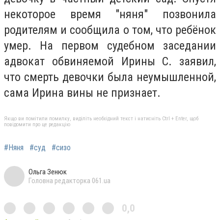
некоторое время "няня" позвонила
родителям и сообщила о том, что ребёнок
умер. На первом судебном заседании
адвокат обвиняемой Ирины С. заявил,
что смерть девочки была неумышленной,
сама Ирина вины не признает.
Якщо ви помітили помилку, виділіть необхідний текст і натисніть Ctrl + Enter, щоб
повідомити про це редакцію
#Няня
#суд
#сизо
Ольга Зенюк
Головна редакторка 061.ua
0,0