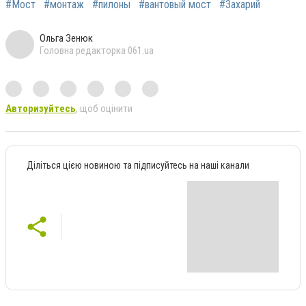
#Мост
#монтаж
#пилоны
#вантовый мост
#Захарий
Ольга Зенюк
Головна редакторка 061.ua
Авторизуйтесь
, щоб оцінити
Діліться цією новиною та підписуйтесь на наші канали