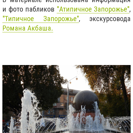
и фото пабликов
"Атипичное Запорожье"
,
"Типичное Запорожье"
, экскурсовода
Романа Акбаша.