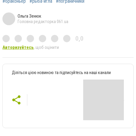
#браконьер
#рыба-игла
#пограничники
Ольга Зенюк
Головна редакторка 061.ua
0,0
Авторизуйтесь
, щоб оцінити
Діліться цією новиною та підписуйтесь на наші канали