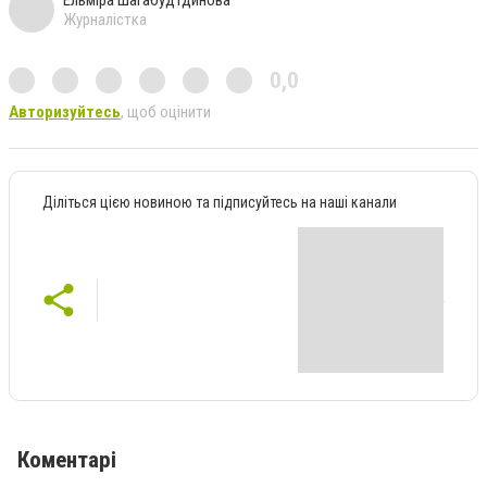
Ельміра Шагабудтдинова
Журналістка
0,0
Авторизуйтесь
, щоб оцінити
Діліться цією новиною та підписуйтесь на наші канали
Коментарі