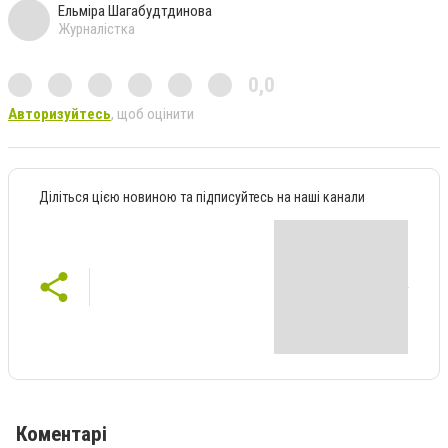
Ельміра Шагабудтдинова
Журналістка
0,0
Авторизуйтесь
, щоб оцінити
Діліться цією новиною та підписуйтесь на наші канали
Коментарі