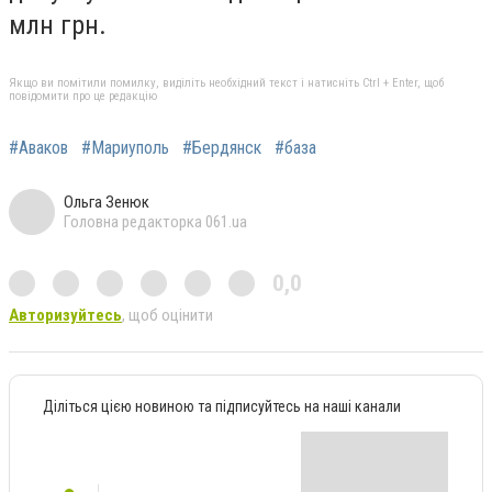
млн грн.
Якщо ви помітили помилку, виділіть необхідний текст і натисніть Ctrl + Enter, щоб
повідомити про це редакцію
#Аваков
#Мариуполь
#Бердянск
#база
Ольга Зенюк
Головна редакторка 061.ua
0,0
Авторизуйтесь
, щоб оцінити
Діліться цією новиною та підписуйтесь на наші канали