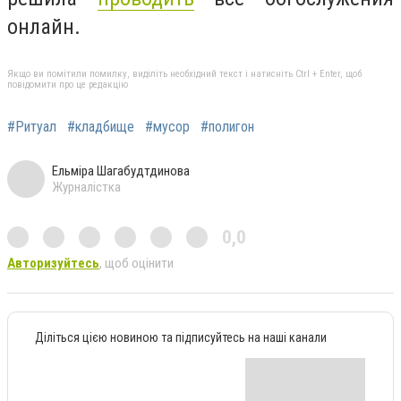
онлайн.
Якщо ви помітили помилку, виділіть необхідний текст і натисніть Ctrl + Enter, щоб
повідомити про це редакцію
#Ритуал
#кладбище
#мусор
#полигон
Ельміра Шагабудтдинова
Журналістка
0,0
Авторизуйтесь
, щоб оцінити
Діліться цією новиною та підписуйтесь на наші канали