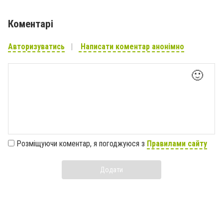
Коментарі
Авторизуватись
Написати коментар анонімно
🙂
Розміщуючи коментар, я погоджуюся з
Правилами сайту
Додати