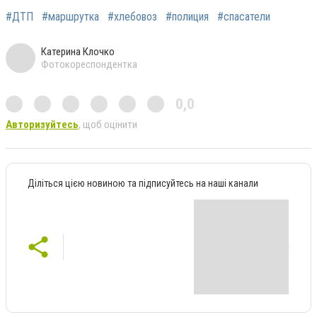
#ДТП
#маршрутка
#хлебовоз
#полиция
#спасатели
Катерина Клочко
Фотокореспондентка
0,0
Авторизуйтесь
, щоб оцінити
Діліться цією новиною та підписуйтесь на наші канали