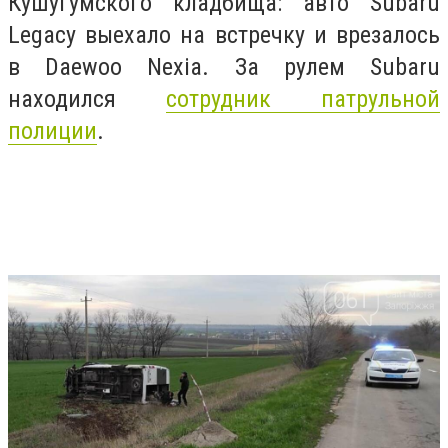
Кушугумского кладбища: авто
Subaru
Legacy выехало на встречку и врезалось
в Daewoo Nexia. За рулем Subaru
находился
сотрудник патрульной
полиции
.