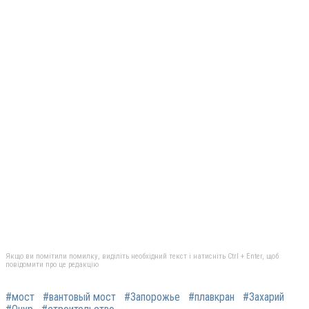
Якщо ви помітили помилку, виділіть необхідний текст і натисніть Ctrl + Enter, щоб
повідомити про це редакцію
#мост
#вантовый мост
#Запорожье
#плавкран
#Захарий