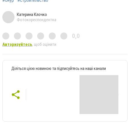
#Онур
#строительство
Катерина Клочко
Фотокореспондентка
0,0
Авторизуйтесь
, щоб оцінити
Діліться цією новиною та підписуйтесь на наші канали