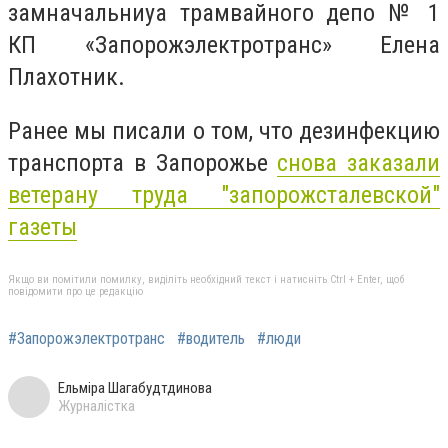
замначальниуа трамвайного депо № 1
КП «Запорожэлектротранс» Елена
Плахотник.
Ранее мы писали о том, что дезинфекцию
транспорта в Запорожье
снова заказали
ветерану труда "запорожсталевской"
газеты
Якщо ви помітили помилку, виділіть необхідний текст і натисніть Ctrl + Enter, щоб
повідомити про це редакцію
#Запорожэлектротранс
#водитель
#люди
Ельміра Шагабудтдинова
Журналістка