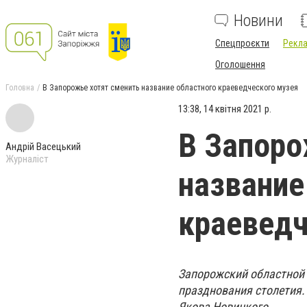
Новини
Спецпроєкти
Рекла
Оголошення
Головна
В Запорожье хотят сменить название областного краеведческого музея
13:38, 14 квітня 2021 р.
В Запоро
Андрій Васецький
Журналіст
название
краеведч
Запорожский областной 
празднования столетия.
Якова Новицкого.