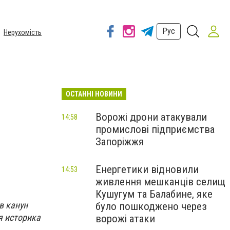
Рус
Нерухомість
ОСТАННІ НОВИНИ
Ворожі дрони атакували
14:58
промислові підприємства
Запоріжжя
Енергетики відновили
14:53
живлення мешканців селищ
Кушугум та Балабине, яке
в канун
було пошкоджено через
я историка
ворожі атаки