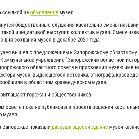
о ссылкой на
объявление
музея.
чнутся общественные слушания касательно смены названи
 такой инициативой выступил коллектив музея. Смену назв
о дня создания музея в декабре 2021 года.
 музея вышел с предложением к Запорожскому областному 
"Коммунальное учреждение "Запорожский областной исто
апорожского областного совета и присвоения музею имени
ектора музея, выдающегося историка, этнографа, краеведа
- сообщили в областном краеведческом музее.
приглашают горожан и общественников.
м совете пока не публиковали проекта решения касатель
о музея.
 в Запорожье показали
разрушающееся здание
музея казаче