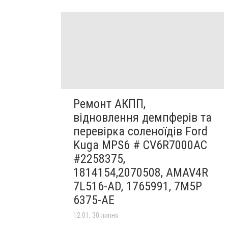
Ремонт АКПП,
відновлення демпферів та
перевірка соленоїдів Ford
Kuga MPS6 # CV6R7000AC
#2258375,
1814154,2070508, AMAV4R
7L516-AD, 1765991, 7M5P
6375-AE
12:01, 30 липня