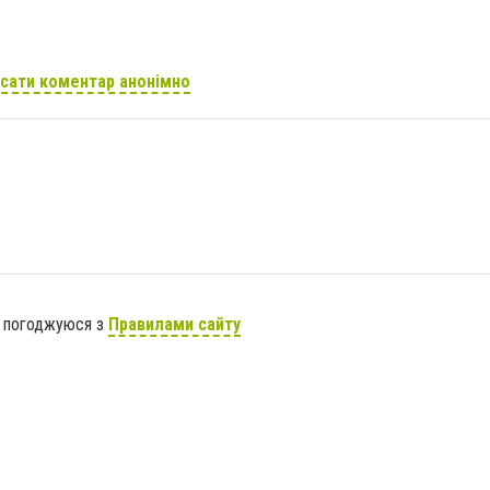
сати коментар анонімно
я погоджуюся з
Правилами сайту