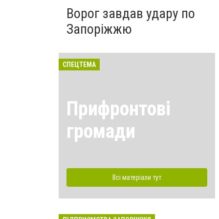
Ворог завдав удару по
Запоріжжю
СПЕЦТЕМА
Прифронтові
громади
Всі матеріали тут