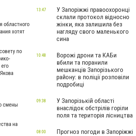
У Запоріжжі правоохоронці
13:47
склали протокол відносно
жінки, яка залишила без
я областного
нагляду свого маленького
ания хотят
сина
совету по
Ворожі дрони та КАБи
10:48
рико-
вбили та поранили
 его
мешканців Запорізького
 Якова
району: в поліції розповіли
подробиці
У Запорізькій області
09:38
но смены
внаслідок обстрілів горіли
поля та територія лісництва
ства на
Прогноз погоди в Запоріжжі
08:00