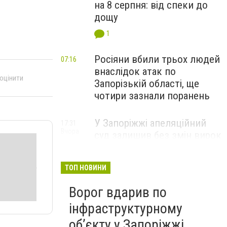
на 8 серпня: від спеки до
дощу
1
Росіяни вбили трьох людей
07:16
внаслідок атак по
 оцінити
Запорізькій області, ще
чотири зазнали поранень
У Запоріжжі апеляційний
17:31
Вчора
суд залишив без змін вирок
чоловіку, засудженому за
зґвалтування двох
ТОП НОВИНИ
малолітніх падчерок
Ворог вдарив по
інфраструктурному
обʼєкту у Запоріжжі