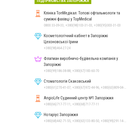
ПІДПРИЄМСТВА ЗАПОРІЖЖЯ
Клініка ТопМедікал. Топові офтальмологи та
суміжні фахівці у TopMedical
0800 33-09-33, +380(98)103-31-03, +380(95)003-31-03
Косметологічний кабінет в Запоріжжі
Цехоновської Ірини
+380(98)464-27-24
Флагман виробничо-будівельна компанія у
Запоріжжі
+380(99)186-38-88, +380(67)183-60-70
Стоматологія Скаковський
+380(61)270-41-07, +380(67)972-44-96, +380(63)809-04-20
AngioLife Судинний центр №1 Запоріжжя
+380(66)717-77-11, +380(68)717-77-11
Нотаріус Запоріжжя
+380(68)442-71-55, +380(63)133-80-50, +380(99)291-14-48