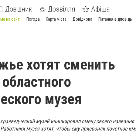
Довідник
Дозвілля
Афіша
ма на сайті
Погода
Карта міста
Довідкова
Питання-відповідь
жье хотят сменить
 областного
еского музея
краеведческий музей инициировал смену своего названия 
 Работники музея хотят, чтобы ему присвоили почетное им