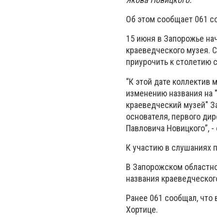
Об этом сообщает 061 с
15 июня в Запорожье на
краеведческого музея. С
приурочить к столетию с
“К этой дате коллектив
изменению названия на 
краеведческий музей" З
основателя, первого дир
Павловича Новицкого”, 
К участию в слушаниях 
В Запорожском областно
названия краеведческог
Ранее 061 сообщал, что
Хортице.