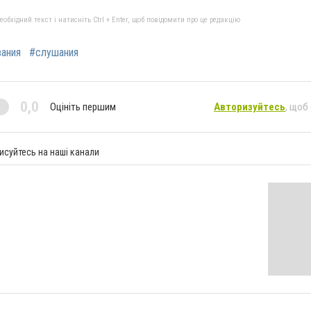
бхідний текст і натисніть Ctrl + Enter, щоб повідомити про це редакцію
вания
#слушания
0,0
Оцініть першим
Авторизуйтесь
, щоб
исуйтесь на наші канали