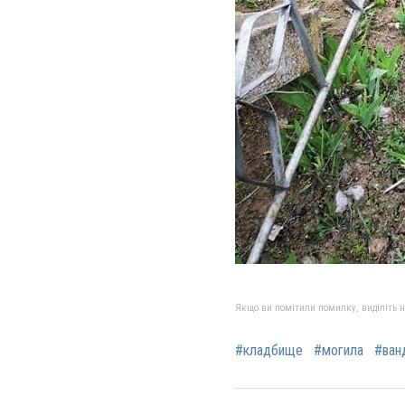
Якщо ви помітили помилку, виділіть нео
#кладбище
#могила
#ван