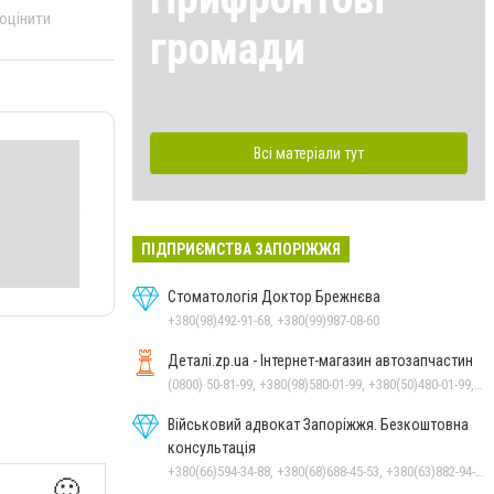
 оцінити
громади
Всі матеріали тут
ПІДПРИЄМСТВА ЗАПОРІЖЖЯ
Стоматологія Доктор Брежнєва
+380(98)492-91-68, +380(99)987-08-60
Деталі.zp.ua - Інтернет-магазин автозапчастин
(0800) 50-81-99, +380(98)580-01-99, +380(50)480-01-99, +380(93)170-05-93
Військовий адвокат Запоріжжя. Безкоштовна
консультація
+380(66)594-34-88, +380(68)688-45-53, +380(63)882-94-57
🙂