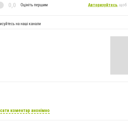
0,0
Оцініть першим
Авторизуйтесь
, щоб
исуйтесь на наші канали
сати коментар анонімно