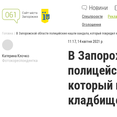
Новини
Спецпроєкти
Рекла
Оголошення
Головна
В Запорожской области полицейские нашли вандала, который повредил 
11:17, 14 квітня 2021 р.
В Запоро
Катерина Клочко
Фотокореспондентка
полицейс
который 
кладбищ