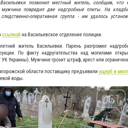
Васильевки позвонил местный житель, сообщив, что 
 мужчина повредил две надгробные плиты. На кладб
следственно-оперативная группа - им удалось установ
о
ссылкой
на Васильевское отделение полиции.
-летний житель Васильевки. Парень разгромил надгро
укции. По факту надругательства над могилами откры
7 УК Украины). Мужчине грозит штраф, арест или ограниче
порожской области поставщику предъявили
ущерб в милл
евой воды.