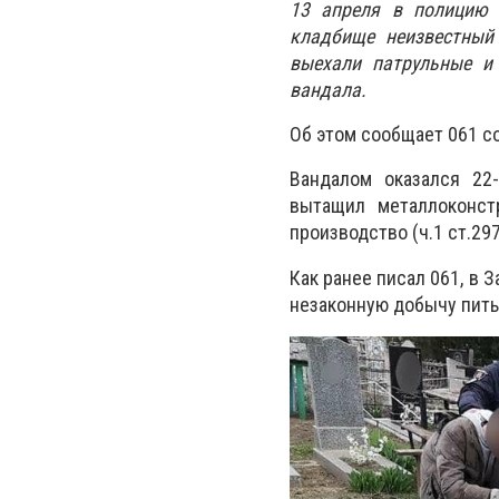
13 апреля в полицию 
кладбище неизвестный
выехали патрульные и 
вандала.
Об этом сообщает 061 с
Вандалом оказался 22
вытащил металлоконстр
производство (ч.1 ст.29
Как ранее писал 061, в
За
незаконную добычу пить