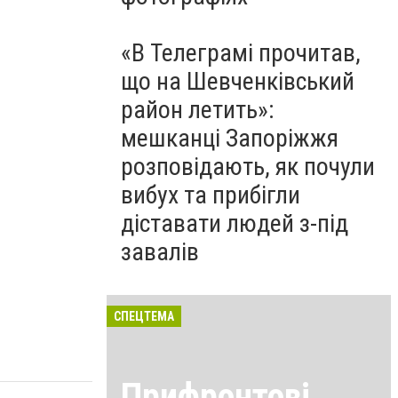
«В Телеграмі прочитав,
що на Шевченківський
район летить»:
мешканці Запоріжжя
розповідають, як почули
вибух та прибігли
діставати людей з-під
завалів
СПЕЦТЕМА
Прифронтові