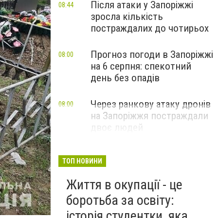
Після атаки у Запоріжжі
08:44
зросла кількість
постраждалих до чотирьох
Прогноз погоди в Запоріжжі
08:00
на 6 серпня: спекотний
день без опадів
Через ранкову атаку дронів
08:00
на Запоріжжя постраждали
двоє людей
ТОП НОВИНИ
Життя в окупації - це
боротьба за освіту:
історія студентки, яка