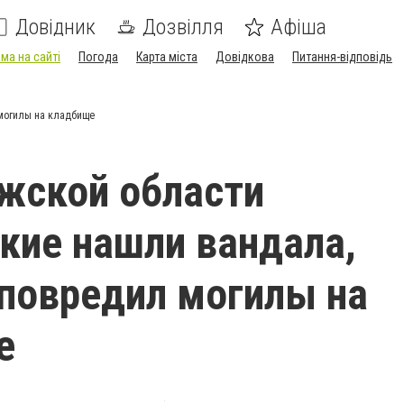
Довідник
Дозвілля
Афіша
ма на сайті
Погода
Карта міста
Довідкова
Питання-відповідь
могилы на кладбище
жской области
кие нашли вандала,
повредил могилы на
е