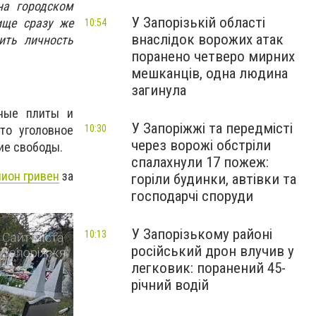
на городском
У Запорізькій області
ище сразу же
10:54
внаслідок ворожих атак
ить личность
поранено четверо мирних
мешканців, одна людина
загинула
бные плиты и
У Запоріжжі та передмісті
10:30
то уголовное
через ворожі обстріли
ние свободы.
спалахнули 17 пожеж:
ион гривен
за
горіли будинки, автівки та
господарчі споруди
У Запорізькому районі
10:13
російський дрон влучив у
легковик: поранений 45-
річний водій