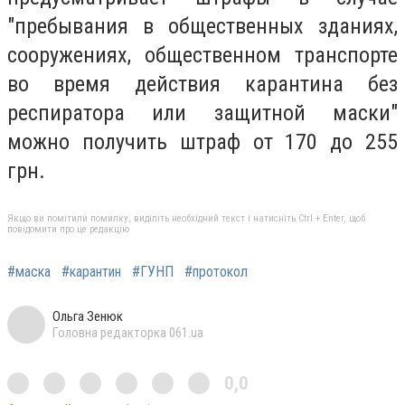
"
пребывания в общественных зданиях,
сооружениях, общественном транспорте
во время действия карантина без
респиратора или защитной маски"
можно получить штраф
от 170 до 255
грн.
Якщо ви помітили помилку, виділіть необхідний текст і натисніть Ctrl + Enter, щоб
повідомити про це редакцію
#маска
#карантин
#ГУНП
#протокол
Ольга Зенюк
Головна редакторка 061.ua
0,0