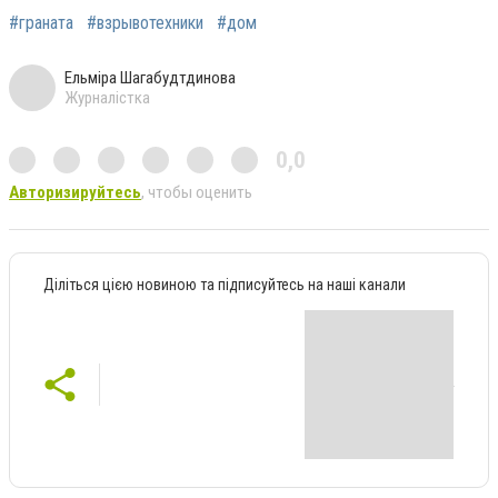
#граната
#взрывотехники
#дом
Ельміра Шагабудтдинова
Журналістка
0,0
Авторизируйтесь
, чтобы оценить
Діліться цією новиною та підписуйтесь на наші канали