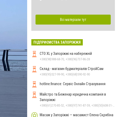
Всі матеріали тут
ПІДПРИЄМСТВА ЗАПОРІЖЖЯ
СТО XL у Запоріжжі на набережній
+380(98)988-68-70, +380(96)737-86-28
Склад - магазин будматеріалів СтройСам
+380(95)527-99-90, +380(68)590-92-90
hotline.finance: Сервіс Онлайн Страхування
Майстро та Беженар юридична компанія в
Запоріжжі
+380(61)270-85-52, +380(97)741-87-59, +380(50)608-31-76
Масаж у Запоріжжі — масажист Олена Скрябіна