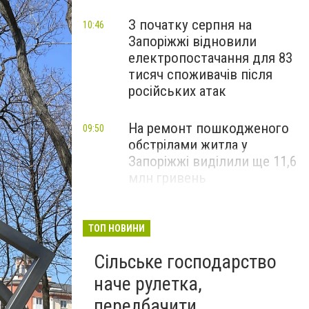
З початку серпня на
10:46
Запоріжжі відновили
електропостачання для 83
тисяч споживачів після
російських атак
На ремонт пошкодженого
09:50
обстрілами житла у
Запоріжжі виділили ще 11,6
млн гривень
ТОП НОВИНИ
Сільське господарство
наче рулетка,
передбачити