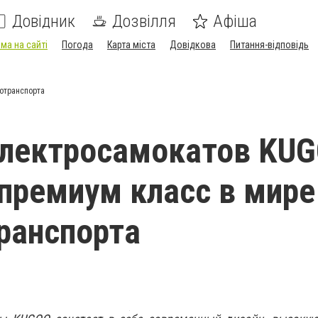
Довідник
Дозвілля
Афіша
ма на сайті
Погода
Карта міста
Довідкова
Питання-відповідь
отранспорта
электросамокатов KU
 премиум класс в мире
ранспорта