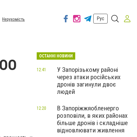
Рус
Нерухомість
ОСТАННІ НОВИНИ
GOO
У Запорізькому районі
12:41
через атаки російських
дронів загинули двоє
людей
В Запоріжжяобленерго
12:20
розповіли, в яких районах
більше дронів і складніше
відновлювати живлення