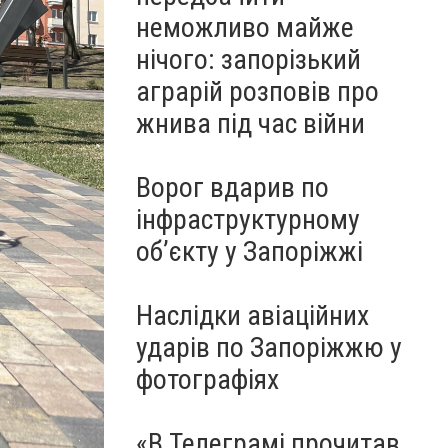
неможливо майже
нічого: запорізький
аграрій розповів про
жнива під час війни
Ворог вдарив по
інфраструктурному
обʼєкту у Запоріжжі
Наслідки авіаційних
ударів по Запоріжжю у
фотографіях
«В Телеграмі прочитав,