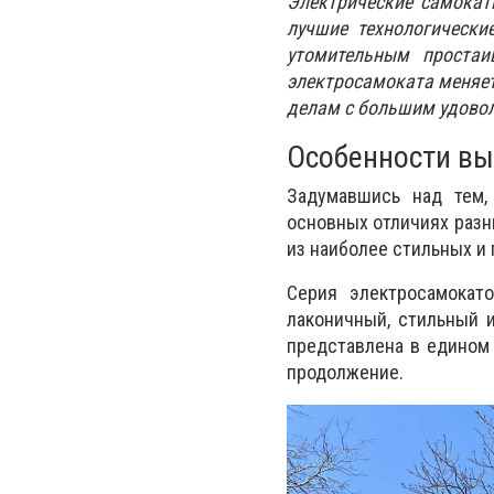
Электрические самокат
лучшие технологически
утомительным простаи
электросамоката меняет 
делам с большим удово
Особенности вы
Задумавшись над тем, 
основных отличиях разн
из наиболее стильных и
Серия электросамока
лаконичный, стильный 
представлена в едином 
продолжение.