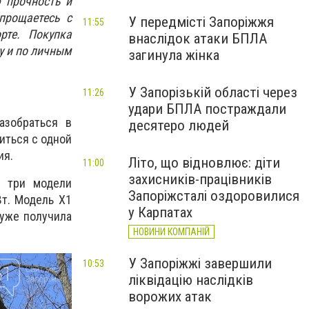
 прочность и
прощаетесь с
У передмісті Запоріжжя
11:55
рте. Покупка
внаслідок атаки БПЛА
у и по личным
загинула жінка
У Запорізькій області через
11:26
удари БПЛА постраждали
азобраться в
десятеро людей
иться с одной
ия.
Літо, що відновлює: діти
11:00
захисників-працівників
и три модели
Запоріжсталі оздоровилися
Вт. Модель X1
у Карпатах
 уже получила
НОВИНИ КОМПАНІЙ
У Запоріжжі завершили
10:53
ліквідацію наслідків
ворожих атак