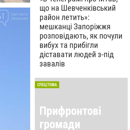
що на Шевченківський
район летить»:
мешканці Запоріжжя
розповідають, як почули
вибух та прибігли
діставати людей з-під
завалів
СПЕЦТЕМА
Прифронтові
громади