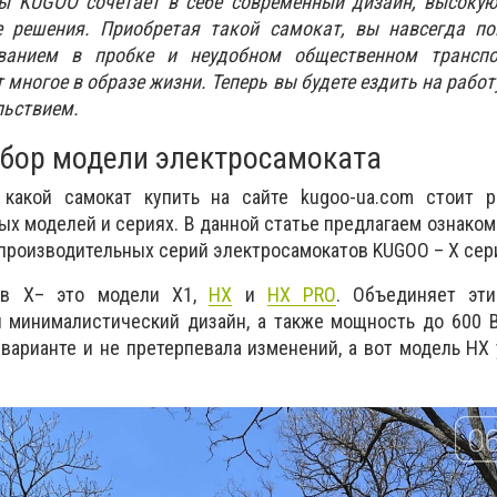
ы KUGOO сочетает в себе современный дизайн, высокую
е решения. Приобретая такой самокат, вы навсегда по
ванием в пробке и неудобном общественном транспо
многое в образе жизни. Теперь вы будете ездить на работ
льствием.
бор модели электросамоката
какой самокат купить на сайте kugoo-ua.com стоит р
ых моделей и сериях. В данной статье предлагаем ознаком
 производительных серий электросамокатов KUGOO – Х сер
тов
X
– это модели
X1,
HX
и
HX PRO
. Объединяет эт
и минималистический дизайн, а также мощность до 600 
варианте и не претерпевала изменений, а вот модель HX