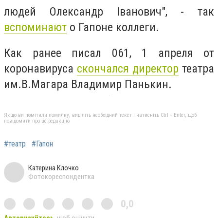
людей Олександр Іванович", - так
вспоминают
о Гапоне коллеги.
Как ранее писал 061, 1 апреля от
коронавируса
скончался директор
театра
им.В.Магара Владимир Панькин.
Якщо ви помітили помилку, виділіть необхідний текст і натисніть Ctrl + Enter, щоб
повідомити про це редакцію
#театр
#Гапон
Катерина Клочко
Фотокореспондентка
0,0