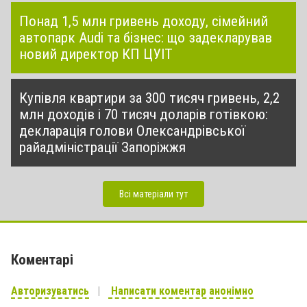
Понад 1,5 млн гривень доходу, сімейний
автопарк Audi та бізнес: що задекларував
новий директор КП ЦУІТ
Купівля квартири за 300 тисяч гривень, 2,2
млн доходів і 70 тисяч доларів готівкою:
декларація голови Олександрівської
райадміністрації Запоріжжя
Всі матеріали тут
Коментарі
Авторизуватись
Написати коментар анонімно