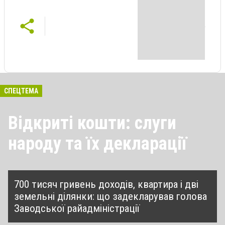
СПЕЦТЕМА
Відкриті кошти: слуги
народу та їх декларації
700 тисяч гривень доходів, квартира і дві
земельні ділянки: що задекларував голова
Заводської райадміністрації