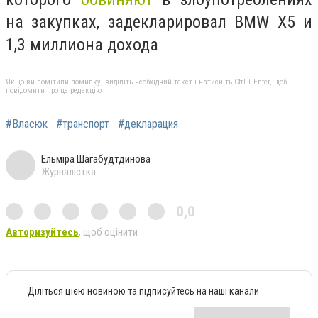
на закупках, задекларировал BMW X5 и
1,3 миллиона дохода
Якщо ви помітили помилку, виділіть необхідний текст і натисніть Ctrl + Enter, щоб
повідомити про це редакцію
#Власюк
#транспорт
#декларация
Ельміра Шагабудтдинова
Журналістка
0,0
Авторизуйтесь
, щоб оцінити
Діліться цією новиною та підписуйтесь на наші канали