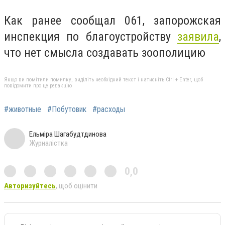
Как ранее сообщал 061, запорожская
инспекция по благоустройству
заявила
,
что нет смысла создавать зоополицию
Якщо ви помітили помилку, виділіть необхідний текст і натисніть Ctrl + Enter, щоб
повідомити про це редакцію
#животные
#Побутовик
#расходы
Ельміра Шагабудтдинова
Журналістка
0,0
Авторизуйтесь
, щоб оцінити