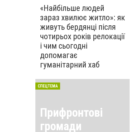
«Найбільше людей
зараз хвилює житло»: як
живуть бердянці після
чотирьох років релокації
і чим сьогодні
допомагає
гуманітарний хаб
СПЕЦТЕМА
Прифронтові
громади