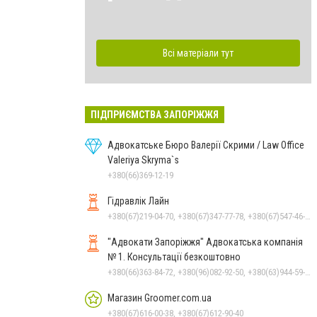
Всі матеріали тут
ПІДПРИЄМСТВА ЗАПОРІЖЖЯ
Адвокатське Бюро Валерії Скрими / Law Office
Valeriya Skryma`s
+380(66)369-12-19
Гідравлік Лайн
+380(67)219-04-70, +380(67)347-77-78, +380(67)547-46-27, +380(67)679-57-97, +380(67)219-04-57, +380(50)383-31-07, +380(67)693-31-07
"Адвокати Запоріжжя" Адвокатська компанія
№ 1. Консультації безкоштовно
+380(66)363-84-72, +380(96)082-92-50, +380(63)944-59-94, +380(96)082-92-50
Магазин Groomer.com.ua
+380(67)616-00-38, +380(67)612-90-40