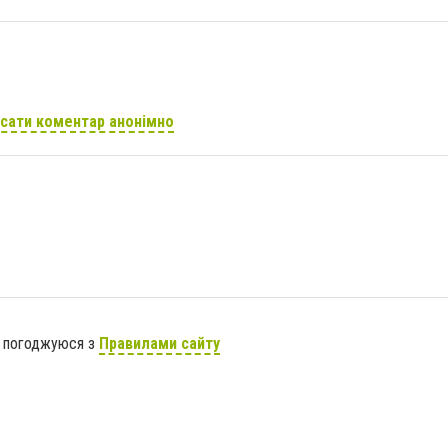
сати коментар анонімно
я погоджуюся з
Правилами сайту