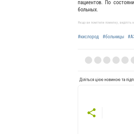
пациентов. По состоян
больных.
Якщо ви помітили помилку, виділіть нео
#кислород
#больницы
#А
Діліться цією новиною та підп