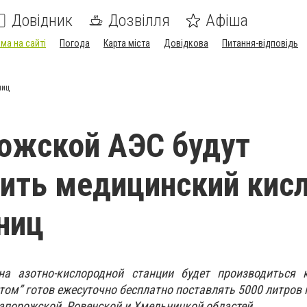
Довідник
Дозвілля
Афіша
ма на сайті
Погода
Карта міста
Довідкова
Питання-відповідь
ниц
ожской АЭС будут
ить медицинский кис
ниц
а азотно-кислородной станции будет производиться 
том” готов ежесуточно бесплатно поставлять 5000 литров
апорожской, Ровенской и Хмельницкой областей.