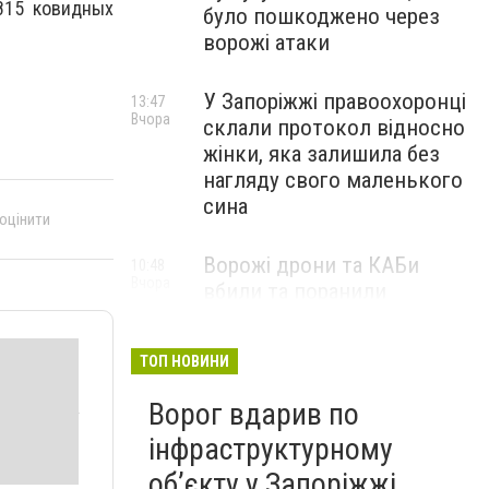
815 ковидных
було пошкоджено через
ворожі атаки
У Запоріжжі правоохоронці
13:47
Вчора
склали протокол відносно
жінки, яка залишила без
нагляду свого маленького
сина
 оцінити
Ворожі дрони та КАБи
10:48
Вчора
вбили та поранили
мешканців Запорізького
району: в поліції розповіли
ТОП НОВИНИ
подробиці
Ворог вдарив по
інфраструктурному
обʼєкту у Запоріжжі