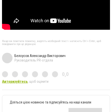
Якщо ви помітили помилку, виділіть необхідний текст і натисніть Ctrl + Enter, щоб
повідомити про це редакцію
Белоусов Александр Викторович
Руководитель PR-отдела
0,0
Авторизуйтесь
, щоб оцінити
Діліться цією новиною та підписуйтесь на наші канали