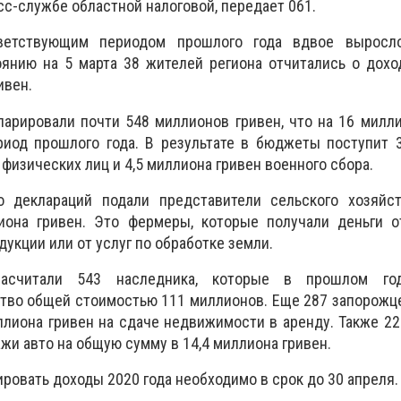
сс-службе областной налоговой, передает 061.
ветствующим периодом прошлого года вдвое выросло
оянию на 5 марта 38 жителей региона отчитались о дох
ивен.
арировали почти 548 миллионов гривен, что на 16 милл
риод прошлого года. В результате в бюджеты поступит 
 физических лиц и 4,5 миллиона гривен военного сбора.
о деклараций подали представители сельского хозяйс
она гривен. Это фермеры, которые получали деньги о
укции или от услуг по обработке земли.
асчитали 543 наследника, которые в прошлом го
тво общей стоимостью 111 миллионов. Еще 287 запорожц
иллиона гривен на сдаче недвижимости в аренду. Также 2
жи авто на общую сумму в 14,4 миллиона гривен.
ровать доходы 2020 года необходимо в срок до 30 апреля.