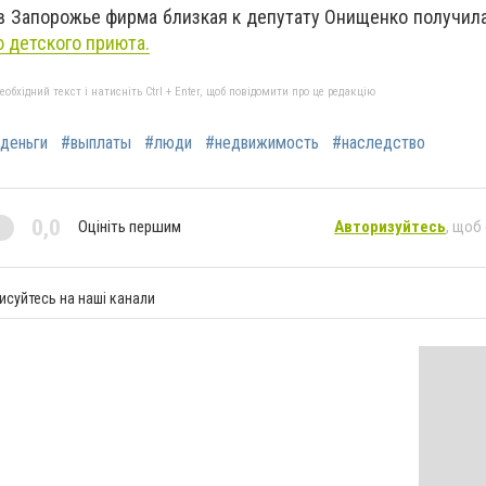
 в Запорожье фирма близкая к депутату Онищенко получил
 детского приюта.
бхідний текст і натисніть Ctrl + Enter, щоб повідомити про це редакцію
деньги
#выплаты
#люди
#недвижимость
#наследство
0,0
Оцініть першим
Авторизуйтесь
, щоб
исуйтесь на наші канали