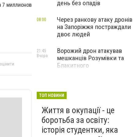
день без опадів
а 7 миллионов
Через ранкову атаку дронів
08:00
на Запоріжжя постраждали
двоє людей
Ворожий дрон атакував
21:45
Вчора
мешканців Розумівки та
 оцінити
Блакитного
ТОП НОВИНИ
Життя в окупації - це
боротьба за освіту:
історія студентки, яка