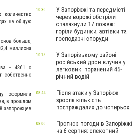
У Запоріжжі та передмісті
10:30
 количество
через ворожі обстріли
одах на общую
спалахнули 17 пожеж:
горіли будинки, автівки та
господарчі споруди
ионов больше,
32,4 миллиона
У Запорізькому районі
10:13
російський дрон влучив у
тва – 4361 с
легковик: поранений 45-
т собственно
річний водій
Після атаки у Запоріжжі
08:44
ду оформили
зросла кількість
ев, в прошлом
постраждалих до чотирьох
28 запорожцев
Прогноз погоди в Запоріжжі
08:00
на 6 серпня: спекотний