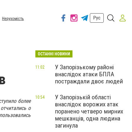
Рус
Нерухомість
ОСТАННІ НОВИНИ
У Запорізькому районі
11:02
внаслідок атаки БПЛА
в
постраждали двоє людей
У Запорізькій області
10:54
ступило более
внаслідок ворожих атак
 отчитались о
поранено четверо мирних
спользовались
мешканців, одна людина
загинула