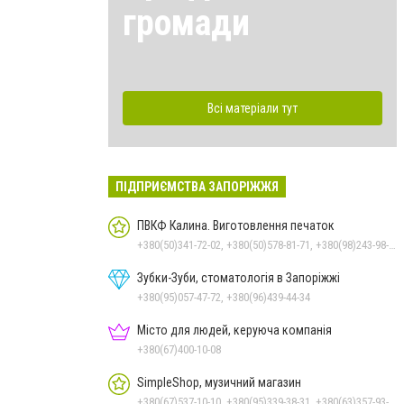
громади
Всі матеріали тут
ПІДПРИЄМСТВА ЗАПОРІЖЖЯ
ПВКФ Калина. Виготовлення печаток
+380(50)341-72-02, +380(50)578-81-71, +380(98)243-98-19
Зубки-Зуби, стоматологія в Запоріжжі
+380(95)057-47-72, +380(96)439-44-34
Місто для людей, керуюча компанія
+380(67)400-10-08
SimpleShop, музичний магазин
+380(67)537-10-10, +380(95)339-38-31, +380(63)357-93-23