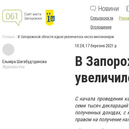
Новини
Спецпроєкти
Рекла
Оголошення
Головна
В Запорожской области вдвое увеличилось число миллионеров
10:24, 17 березня 2021 р.
В Запоро
Ельміра Шагабудтдинова
Журналістка
увеличил
С начала проведения к
семи тысяч деклараций 
полученных доходах, с 
правом на получение на