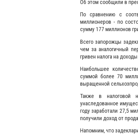
Об этом сообщили в пре
По сравнению с соот
миллионеров - по сост
сумму 177 миллионов гр
Всего запорожцы задекл
чем за аналогичный пе
гривен налога на доходы
Наибольшее количеств
суммой более 70 милли
выращенной сельхозпрод
Также в налоговой н
унаследованное имущес
году заработали 27,5 м
получили доход от прода
Напомним, что задеклари