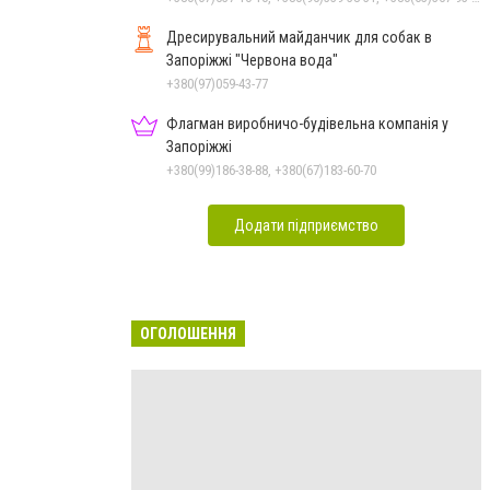
Дресирувальний майданчик для собак в
Запоріжжі "Червона вода"
+380(97)059-43-77
Флагман виробничо-будівельна компанія у
Запоріжжі
+380(99)186-38-88, +380(67)183-60-70
Додати підприємство
ОГОЛОШЕННЯ