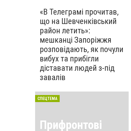
«В Телеграмі прочитав,
що на Шевченківський
район летить»:
мешканці Запоріжжя
розповідають, як почули
вибух та прибігли
діставати людей з-під
завалів
СПЕЦТЕМА
Прифронтові