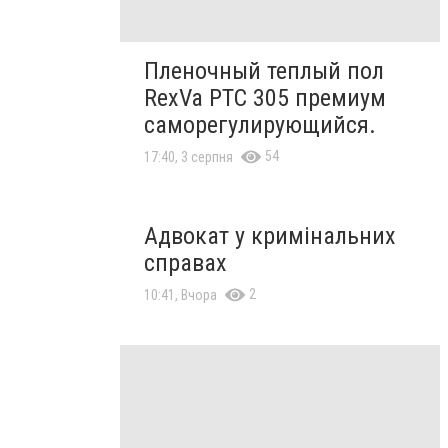
Пленочный теплый пол
RexVa PTC 305 премиум
саморегулирующийся.
54
17:40, 3 серпня
Адвокат у кримінальних
справах
2
10:41, Вчора