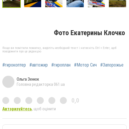
Фото Екатерины Клочко
Якщо ви помітили помилку, виділіть необхідний текст і натисніть Ctrl + Enter, щоб
повідомити про це редакцію
#гирокоптер
#автожир
#гироплан
#Мотор Сич
#Запорожье
Ольга Зенюк
Головна редакторка 061.ua
0,0
Авторизуйтесь
, щоб оцінити