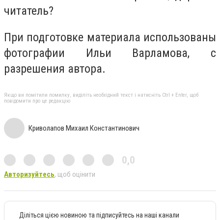
читатель?
При подготовке материала использованы
фотографии Ильи Варламова, с
разрешения автора.
Якщо ви помітили помилку, виділіть необхідний текст і натисніть Ctrl + Enter, щоб
повідомити про це редакцію
Криволапов Михаил Константинович
0,0
Авторизуйтесь
, щоб оцінити
Діліться цією новиною та підписуйтесь на наші канали