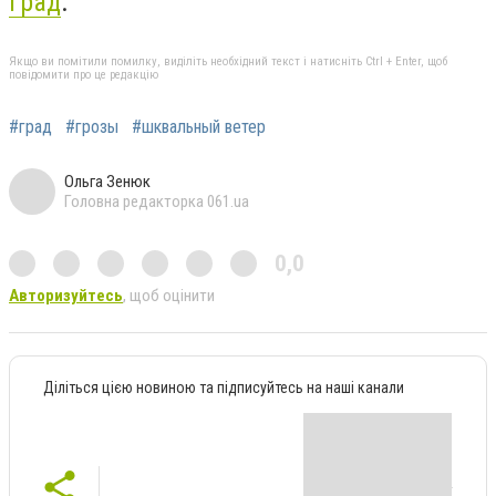
град
.
Якщо ви помітили помилку, виділіть необхідний текст і натисніть Ctrl + Enter, щоб
повідомити про це редакцію
#град
#грозы
#шквальный ветер
Ольга Зенюк
Головна редакторка 061.ua
0,0
Авторизуйтесь
, щоб оцінити
Діліться цією новиною та підписуйтесь на наші канали