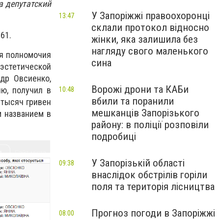
а депутатский
У Запоріжжі правоохоронці
13:47
склали протокол відносно
61.
жінки, яка залишила без
нагляду свого маленького
бя полномочия
сина
эстетической
др Овсиенко,
Ворожі дрони та КАБи
ю, получил в
10:48
вбили та поранили
 тысяч гривен
мешканців Запорізького
 названием в
району: в поліції розповіли
подробиці
У Запорізькій області
09:38
внаслідок обстрілів горіли
поля та територія лісництва
Прогноз погоди в Запоріжжі
08:00