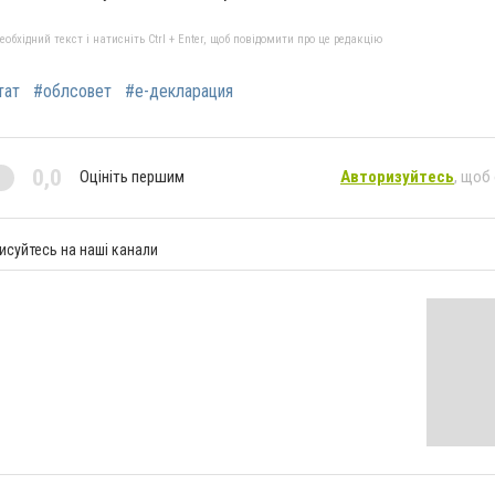
бхідний текст і натисніть Ctrl + Enter, щоб повідомити про це редакцію
тат
#облсовет
#е-декларация
0,0
Оцініть першим
Авторизуйтесь
, щоб
исуйтесь на наші канали