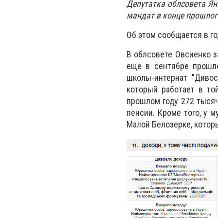
Депутатка облсовета Ян
мандат в конце прошлого
Об этом сообщается в г
В облсовете Овсиенко з
еще в сентябре прошло
школы-интернат "Дивос
который работает в то
прошлом году 272 тысяч
пенсии. Кроме того, у 
Малой Белозерке, котор