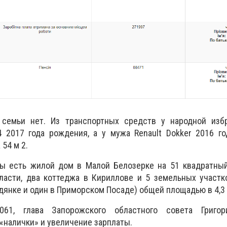
 семьи нет. Из транспортных средств у народной изб
4 2017 года рождения, а у мужа Renault Dokker 2016 г
54 м 2.
ы есть жилой дом в Малой Белозерке на 51 квадратный
ласти, два коттеджа в Кириллове и 5 земельных участк
дянке и один в Приморском Посаде) общей площадью в 4,3 
61, глава Запорожского областного совета Григор
«налички» и увеличение зарплаты.