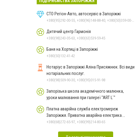
ПІДПРИЄМСТВА ЗАПОРІЖЖЯ
СТО Регіон-Авто, автосервіс в Запоріжжі
+380(95)292-00-55, +380(96)148-88-40, +380(50)359-00-55, +380(95)767-17-17
Дитячий центр Гармонія
+380(98)243-05-63, +380(63)539-59-45
Баня на Хортиці в Запоріжжі
+380(50)132-41-42
Нотаріус в Запоріжжі Аліна Присяжнюк. Всі види
нотаріальних послуг.
+380(98)509-90-30, +380(95)015-91-98
Запорізька школа академічного малюнка,
уроки малювання при галереї "ART L`"
Платна аварійна служба електромереж
Запоріжжя. Приватна аварійна електрика.
Послуги електриків
+380(68)272-65-97, +380(99)214-80-65