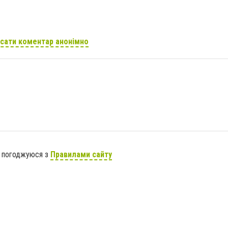
сати коментар анонімно
я погоджуюся з
Правилами сайту