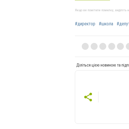
Якщо ви помітили помилку, виділіть нео
#директор
#школа
#депу
Діліться цією новиною та підп