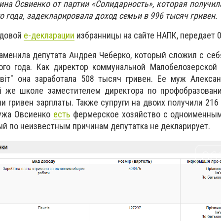
ина Освиенко от партии «Солидарность», которая получил
 года, задекларировала доход семьи в 996 тысяч гривен.
одовой
е-декларации
избранницы на сайте НАПК, передает 0
аменила депутата Андрея Чеберко, который сложил с се
го года. Как директор коммунальной Малобелозерской 
віт" она заработала 508 тысяч гривен.
Ее муж Алексан
й же школе заместителем директора по профобразовани
и гривен зарплаты. Также супруги на двоих получили 216
мужа Овсиенко
есть
фермерское хозяйство с одноименным
ый по неизвестным причинам депутатка не декларирует.