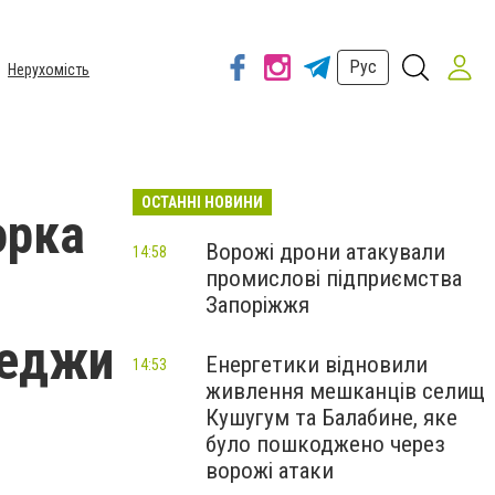
Рус
Нерухомість
ОСТАННІ НОВИНИ
орка
Ворожі дрони атакували
14:58
промислові підприємства
Запоріжжя
теджи
Енергетики відновили
14:53
живлення мешканців селищ
Кушугум та Балабине, яке
було пошкоджено через
ворожі атаки