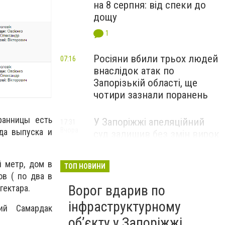
на 8 серпня: від спеки до
дощу
1
Росіяни вбили трьох людей
07:16
внаслідок атак по
Запорізькій області, ще
чотири зазнали поранень
ранницы есть
У Запоріжжі апеляційний
17:31
Вчора
ода выпуска и
суд залишив без змін вирок
чоловіку, засудженому за
зґвалтування двох
 метр, дом в
ТОП НОВИНИ
малолітніх падчерок
ов ( по два в
Ворог вдарив по
гектара.
інфраструктурному
ий Самардак
обʼєкту у Запоріжжі