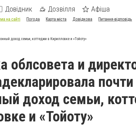
Довідник
Дозвілля
Афіша
ма на сайті
Погода
Карта міста
Довідкова
Питання-відповідь
нный доход семьи, коттеджи в Кирилловке и «Тойоту»
а облсовета и директ
декларировала почти
ый доход семьи, кот
овке и «Тойоту»