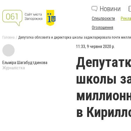
Новини
Спецпроєкти
Рекла
Оголошення
Головна
Депутатка облсовета и директорка школы задекларировала почти миллио
11:33, 9 червня 2020 р.
Депутатк
Ельміра Шагабудтдинова
Журналістка
школы за
миллионн
в Кирилл