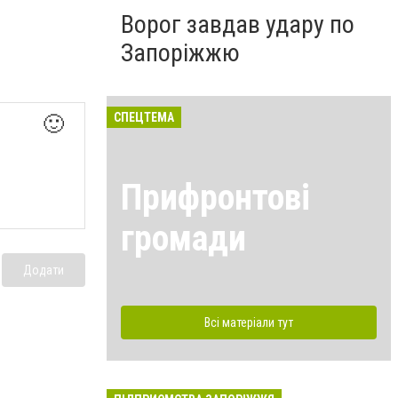
Ворог завдав удару по
Запоріжжю
СПЕЦТЕМА
🙂
Прифронтові
громади
Додати
Всі матеріали тут