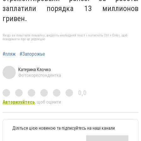
заплатили порядка 13 миллионов
гривен.
Якщо ви помітили помилку, виділіть необхідний текст і натисніть Ctrl + Enter, щоб
повідомити про це редакцію
#пляж
#Запорожье
Катерина Клочко
Фотокореспондентка
0,0
Авторизуйтесь
, щоб оцінити
Діліться цією новиною та підписуйтесь на наші канали