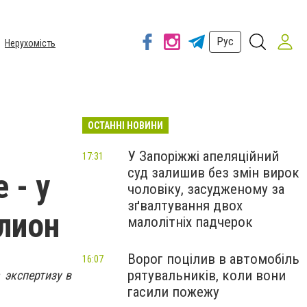
Рус
Нерухомість
ОСТАННІ НОВИНИ
У Запоріжжі апеляційний
17:31
суд залишив без змін вирок
 - у
чоловіку, засудженому за
зґвалтування двох
лион
малолітніх падчерок
Ворог поцілив в автомобіль
16:07
рятувальників, коли вони
 экспертизу в
гасили пожежу