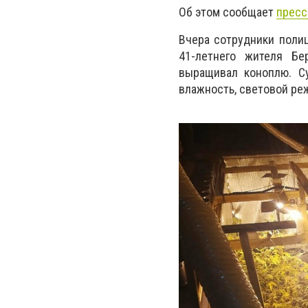
Об этом сообщает
пресс
Вчера сотрудники поли
41-летнего жителя Бе
выращивал коноплю. Су
влажность, световой ре