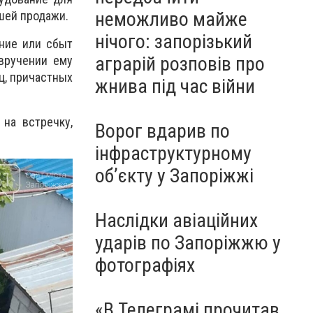
неможливо майже
йшей продажи.
нічого: запорізький
ение или сбыт
аграрій розповів про
вручении ему
ц, причастных
жнива під час війни
на встречку,
Ворог вдарив по
інфраструктурному
обʼєкту у Запоріжжі
Наслідки авіаційних
ударів по Запоріжжю у
фотографіях
«В Телеграмі прочитав,