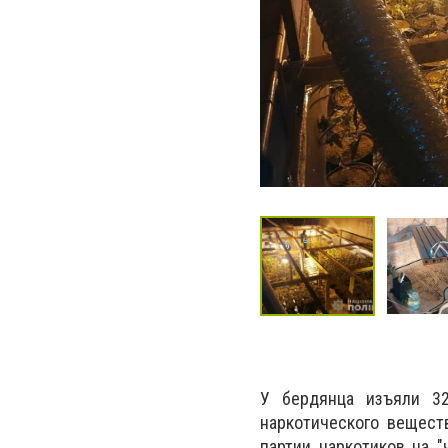
У бердянца изъяли 32
наркотического вещест
партии наркотиков на 