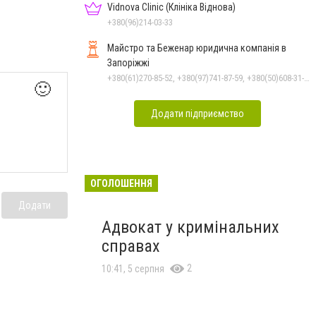
Vidnova Clinic (Клініка Віднова)
+380(96)214-03-33
Майстро та Беженар юридична компанія в
Запоріжжі
+380(61)270-85-52, +380(97)741-87-59, +380(50)608-31-76
🙂
Додати підприємство
ОГОЛОШЕННЯ
Додати
Адвокат у кримінальних
справах
2
10:41, 5 серпня