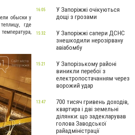
У Запоріжжі очікуються
16:05
дощі з грозами
ели обыски у
теплицу, где
температура,
У Запоріжжі сапери ДСНС
15:32
знешкодили нерозірвану
авіабомбу
У Запорізькому районі
15:21
виникли перебої з
електропостачанням через
ворожий удар
700 тисяч гривень доходів,
13:47
квартира і дві земельні
ділянки: що задекларував
голова Заводської
райадміністрації