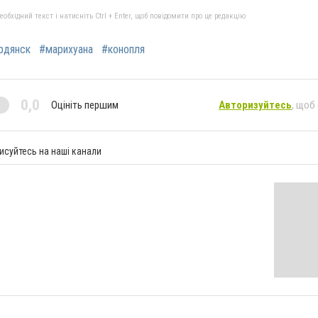
бхідний текст і натисніть Ctrl + Enter, щоб повідомити про це редакцію
рдянск
#марихуана
#конопля
0,0
Оцініть першим
Авторизуйтесь
, щоб
исуйтесь на наші канали