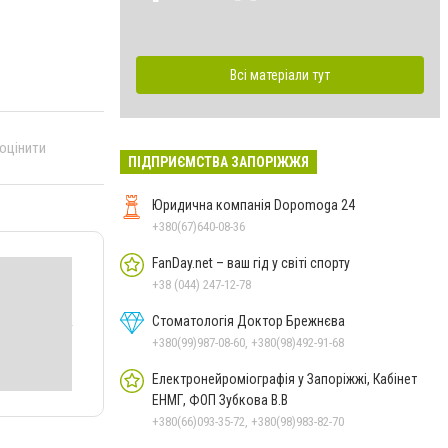
Всі матеріали тут
 оцінити
ПІДПРИЄМСТВА ЗАПОРІЖЖЯ
Юридична компанія Dopomoga 24
+380(67)640-08-36
FanDay.net – ваш гід у світі спорту
+38 (044) 247-12-78
Стоматологія Доктор Брежнєва
+380(99)987-08-60, +380(98)492-91-68
Електронейроміографія у Запоріжжі, Кабінет
ЕНМГ, ФОП Зубкова В.В
+380(66)093-35-72, +380(98)983-82-70