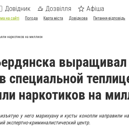
Довідник
Дозвілля
Афіша
ма на сайті
Погода
Карта міста
Довідкова
Питання-відповідь
зъяли наркотиков на миллион
Бердянска выращивал
в специальной теплице
яли наркотиков на мил
изъятую у него марихуану и кусты конопли направили на
ий экспертно-криминалистический центр.