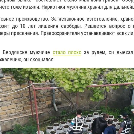
него тоже изъяли. Наркотики мужчина хранил для дальне
овное производство. За незаконное изготовление, хран
озит до 10 лет лишения свободы. Решается вопрос о 
меры пресечения. Правоохранители устанавливают всех ли
 в Бердянске мужчине
стало плохо
за рулем, он выехал 
ожалению, он скончался.