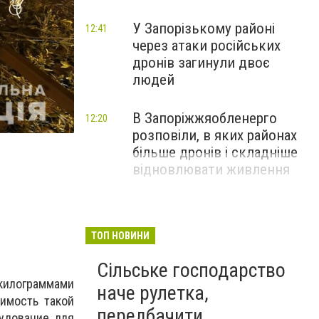
У Запорізькому районі
12:41
через атаки російських
дронів загинули двоє
людей
В Запоріжжяобленерго
12:20
розповіли, в яких районах
більше дронів і складніше
відновлювати живлення
ТОП НОВИНИ
Сільське господарство
килограммами
наче рулетка,
оимость такой
передбачити
рудование для