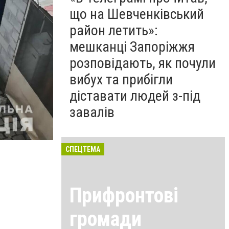
що на Шевченківський
район летить»:
мешканці Запоріжжя
розповідають, як почули
вибух та прибігли
діставати людей з-під
завалів
СПЕЦТЕМА
Прифронтові
громади