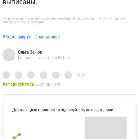
выписаны.
Якщо ви помітили помилку, виділіть необхідний текст і натисніть Ctrl + Enter, щоб
повідомити про це редакцію
#Коронавирус
#запорожье
Ольга Зенюк
Головна редакторка 061.ua
0,0
Авторизуйтесь
, щоб оцінити
Діліться цією новиною та підписуйтесь на наші канали