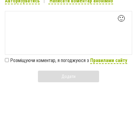
Авторизуватись
Написати коментар анонімно
🙂
Розміщуючи коментар, я погоджуюся з
Правилами сайту
Додати