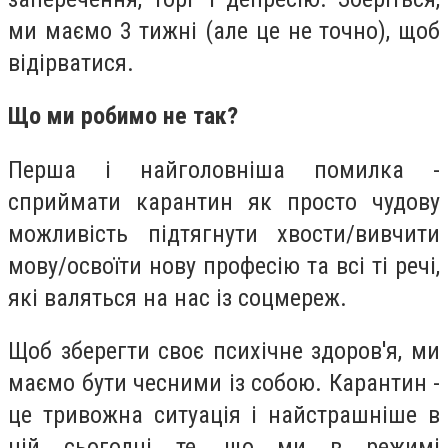
ми маємо 3 тижні (але це не точно), щоб
відірватися.
Що ми робимо не так?
Перша і найголовніша помилка -
сприймати карантин як просто чудову
можливість підтягнути хвости/вивчити
мову/освоїти нову професію та всі ті речі,
які валяться на нас із соцмереж.
Щоб зберегти своє психічне здоров'я, ми
маємо бути чесними із собою. Карантин -
це тривожна ситуація і найстрашніше в
ній сьогодні те, що ми в режимі