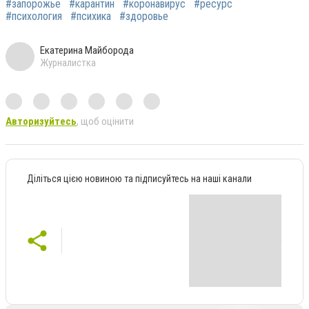
#запорожье
#карантин
#коронавирус
#ресурс
#психология
#психика
#здоровье
Екатерина Майборода
Журналистка
Авторизуйтесь
, щоб оцінити
Діліться цією новиною та підписуйтесь на наші канали