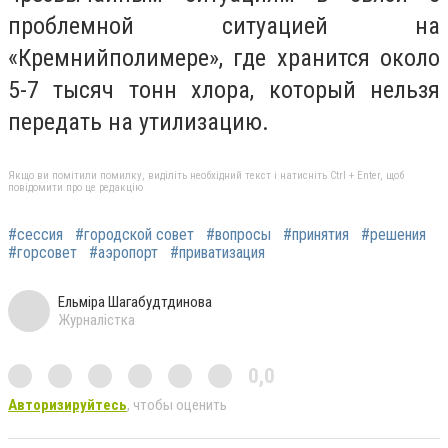
проблемной ситуацией на
«Кремнийполимере», где хранится около
5-7 тысяч тонн хлора, который нельзя
передать на утилизацию.
Якщо ви помітили помилку, виділіть необхідний текст і натисніть Ctrl + Enter, щоб
повідомити про це редакцію
#сессия
#городской совет
#вопросы
#принятия
#решения
#горсовет
#аэропорт
#приватизация
Ельміра Шагабудтдинова
Журналістка
0,0
Авторизируйтесь
, чтобы оценить