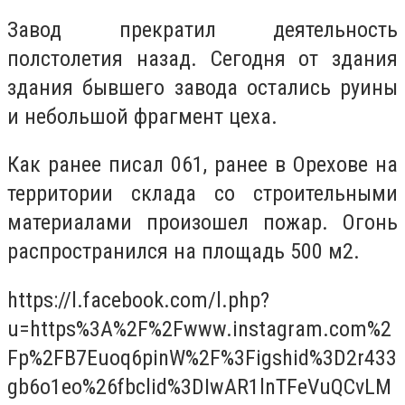
Завод прекратил деятельность
полстолетия назад. Сегодня от здания
здания бывшего завода остались руины
и небольшой фрагмент цеха.
Как ранее писал 061, ранее в Орехове на
территории склада со строительными
материалами произошел пожар. Огонь
распространился на площадь 500 м2.
https://l.facebook.com/l.php?
u=https%3A%2F%2Fwww.instagram.com%2
Fp%2FB7Euoq6pinW%2F%3Figshid%3D2r433
gb6o1eo%26fbclid%3DIwAR1lnTFeVuQCvLM