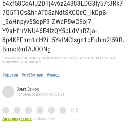
b4xf58CcAtJ2DTj4v6z24383LDG3ly57tJRk7
7Q5T1Os&h=AT0SaNdtSKCQcQ_IkDpB-
_9oHnpyv5SopF9-ZWeP5wCEoj7-
Y9aHfrrVNU46E4lzQY5pLdVhRZja-
8p4KEFnm1nH2i15YeIMClsgn1bEubm2l59fU
BimcRmfAJOONg
Якщо ви помітили помилку, виділіть необхідний текст і натисніть Ctrl + Enter, щоб
повідомити про це редакцію
#орехов
#субботник
#завод
Ольга Зенюк
Головна редакторка 061.ua
0,0
Авторизуйтесь
, щоб оцінити