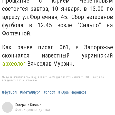
Прощание с Юрием Черенковым
состоится завтра, 10 января, в 13.00 по
адресу ул.Фортечная, 45. Сбор ветеранов
футбола в 12.45 возле "Сильпо" на
Фортечной.
Как ранее писал 061, в Запорожье
скончался известный украинский
археолог
Вячеслав Мурзин.
Якщо ви помітили помилку, виділіть необхідний текст і натисніть Ctrl + Enter, щоб
повідомити про це редакцію
#футбол
#Металлург
#спорт
#Юрий Черенков
Катерина Клочко
Фотокореспондентка