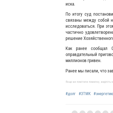
иска.
По итогу суд постанов
связаны между собой н
исследоваться. При это
частично удовлетворен
решение Хозяйственного
Как ранее сообщал 
оправдательный пригово
миллионов гривен.
Ранее мы писали, что з
Якщо ви помітили помилку, виділіть нео
#долг
#ЗТМК
#энергетик