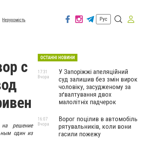
Рус
Нерухомість
ОСТАННІ НОВИНИ
ор с
У Запоріжжі апеляційний
17:31
Вчора
суд залишив без змін вирок
вод
чоловіку, засудженому за
зґвалтування двох
ривен
малолітніх падчерок
Ворог поцілив в автомобіль
16:07
Вчора
 на решение
рятувальників, коли вони
ьным один из
гасили пожежу