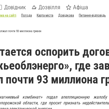
Довідник
Дозвілля
Афіша
ма на сайті
Погода
Карта міста
Довідкова
Питання-відповідь
олжал почти 93 миллиона гривен
ается оспорить догов
ьеоблэнерго», где за
 почти 93 миллиона г
-магниевый комбинат» подал апелляционную жалобу
апорожской области, где просит признать недействител
авке электрической энергии.