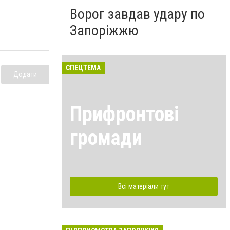
Ворог завдав удару по
Запоріжжю
СПЕЦТЕМА
Додати
Прифронтові
громади
Всі матеріали тут