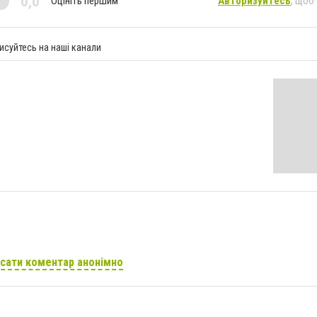
0,0
Оцініть першим
Авторизуйтесь
, щоб
исуйтесь на наші канали
сати коментар анонімно