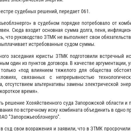
еестре судебных решений, передает 061.
жьеоблэнерго» в судебном порядке потребовало от комб
ривен. Сюда входит основная сумма долга, пеня, инфляцио
ь, что руководство ЗТМК не выполняет свои обязательств
е выплачивает истребованные судом суммы.
ьного заседания юристы ЗТМК подготовили встречный ис
ым один из пунктов договора. В качестве аргументации, у
 только «под влиянием тяжелого для общества обстоят
ловиях, связанных с непрерывностью технологичес
а, отсутствием альтернативы замены электрической энер
 короткое время».
ь решение Хозяйственного суда Запорожской области и 
вания по встречному иску комбината объединить в одно п
ОАО "Запорожьеоблэнерго".
 в суд свои возражения и заявили, что в ЗТМК просрочили