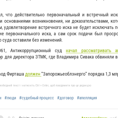
ил, что действительно первоначальный и встречный иск
и основаниями возникновения, ни доказательствами, ко
м, удовлетворение встречного иска не будет исключать 
ие первоначального иска, а сам срок подачи был проср
 суда оставили без изменений.
061, Антикоррупционный суд
начал рассматривать а
р для директора ЗТМК, где Владимира Сивака обвиняли в
авод Фирташа
должен
"Запорожьеоблэнерго" порядка 1,3 мл
бхідний текст і натисніть Ctrl + Enter, щоб повідомити про це редакцію
и
#люди
#судебный процесс
#договор
#апелляция