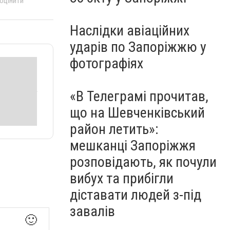
 оцінити
Наслідки авіаційних
ударів по Запоріжжю у
фотографіях
«В Телеграмі прочитав,
що на Шевченківський
район летить»:
мешканці Запоріжжя
розповідають, як почули
вибух та прибігли
діставати людей з-під
завалів
🙂