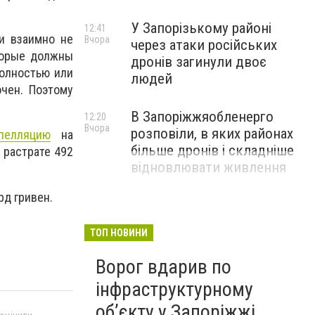
У Запорізькому районі
12:41
и взаимно не
Вчора
через атаки російських
торые должны
дронів загинули двоє
полностью или
людей
очен. Поэтому
В Запоріжжяобленерго
12:20
Вчора
розповіли, в яких районах
пелляцию
на
більше дронів і складніше
 растрате 492
відновлювати живлення
рд гривен.
ТОП НОВИНИ
Ворог вдарив по
інфраструктурному
обʼєкту у Запоріжжі