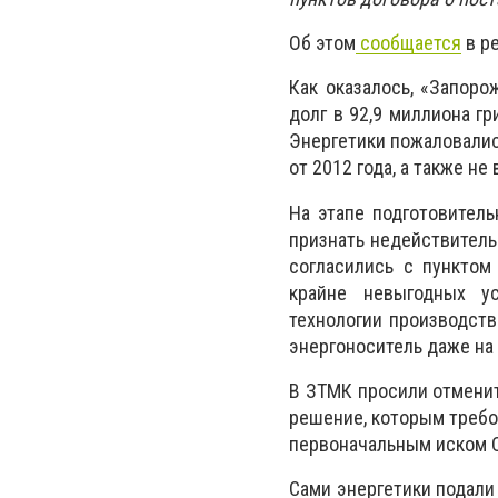
Об этом
сообщается
в р
Как оказалось, «Запоро
долг в 92,9 миллиона г
Энергетики пожаловалис
от 2012 года, а также н
На этапе подготовител
признать недействительн
согласились с пунктом
крайне невыгодных ус
технологии производств
энергоноситель даже на
В ЗТМК просили отменит
решение, которым требо
первоначальным иском 
Сами энергетики подали