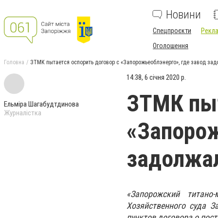
Новини
Спецпроєкти
Рекла
Оголошення
Головна
ЗТМК пытается оспорить договор с «Запорожьеоблэнерго», где завод зад
14:38, 6 січня 2020 р.
ЗТМК пыт
Ельміра Шагабудтдинова
Журналістка
«Запорож
задолжал
«Запорожский титано
Хозяйственного суда З
пунктов договора о пост