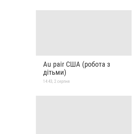
Au pair США (робота з
дітьми)
14:43, 2 серпня