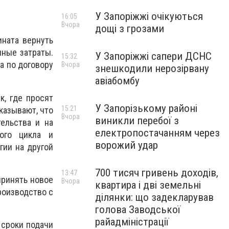
У Запоріжжі очікуються
16:05
Вчора
дощі з грозами
ината вернуть
нные затраты.
У Запоріжжі сапери ДСНС
15:32
а по договору
Вчора
знешкодили нерозірвану
авіабомбу
к, где просят
У Запорізькому районі
15:21
казывают, что
Вчора
виникли перебої з
ельства и на
електропостачанням через
кого цикла и
ворожий удар
гии на другой
700 тисяч гривень доходів,
13:47
принять новое
Вчора
квартира і дві земельні
роизводство с
ділянки: що задекларував
голова Заводської
райадміністрації
 сроки подачи