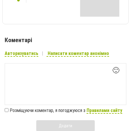
Коментарі
Авторизуватись
Написати коментар анонімно
🙂
Розміщуючи коментар, я погоджуюся з
Правилами сайту
Додати