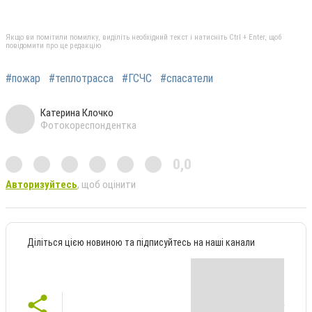
Якщо ви помітили помилку, виділіть необхідний текст і натисніть Ctrl + Enter, щоб
повідомити про це редакцію
#пожар
#теплотрасса
#ГСЧС
#спасатели
Катерина Клочко
Фотокореспондентка
0,0
Авторизуйтесь
, щоб оцінити
Діліться цією новиною та підписуйтесь на наші канали