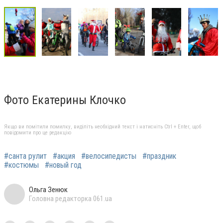
Фото Екатерины Клочко
Якщо ви помітили помилку, виділіть необхідний текст і натисніть Ctrl + Enter, щоб
повідомити про це редакцію
#санта рулит
#акция
#велосипедисты
#праздник
#костюмы
#новый год
Ольга Зенюк
Головна редакторка 061.ua