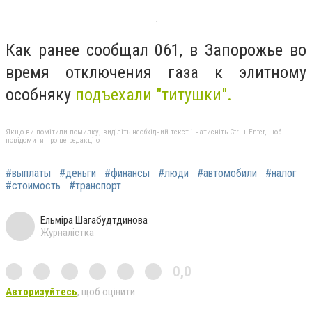
Как ранее сообщал 061, в Запорожье во
время отключения газа к элитному
особняку
подъехали "титушки".
Якщо ви помітили помилку, виділіть необхідний текст і натисніть Ctrl + Enter, щоб
повідомити про це редакцію
#выплаты
#деньги
#финансы
#люди
#автомобили
#налог
#стоимость
#транспорт
Ельміра Шагабудтдинова
Журналістка
0,0
Авторизуйтесь
, щоб оцінити