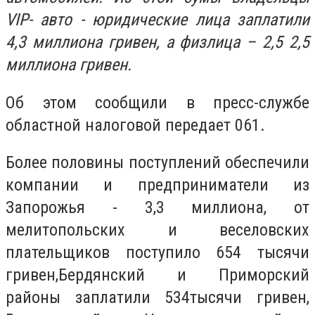
VIP
-
авто - юридические лица
заплатили
4,3 миллиона гривен
, а физлица – 2,5
2,5
миллиона
гривен.
Об этом сообщили в пресс-службе
областной налоговой передает 061.
Более половины поступлений обеспечили
компании и предприниматели
из
Запорожь
я
- 3,3 миллиона, от
мелитопольских и
веселовских
плательщиков поступило 654
тысячи
гривен,
Бердянский и Приморский
районы заплатили
534
тысячи гривен
,