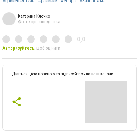
#происшествие
#ранение
#ссора
#Запорожье
Катерина Клочко
Фотокореспондентка
0,0
Авторизуйтесь
, щоб оцінити
Діліться цією новиною та підписуйтесь на наші канали