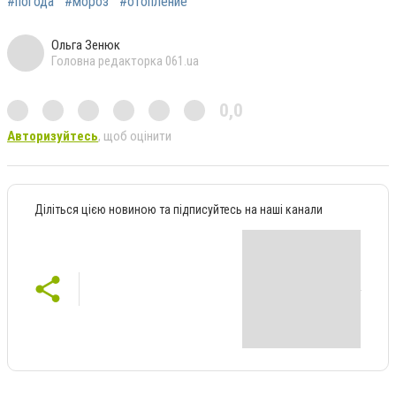
#погода
#мороз
#отопление
Ольга Зенюк
Головна редакторка 061.ua
0,0
Авторизуйтесь
, щоб оцінити
Діліться цією новиною та підписуйтесь на наші канали