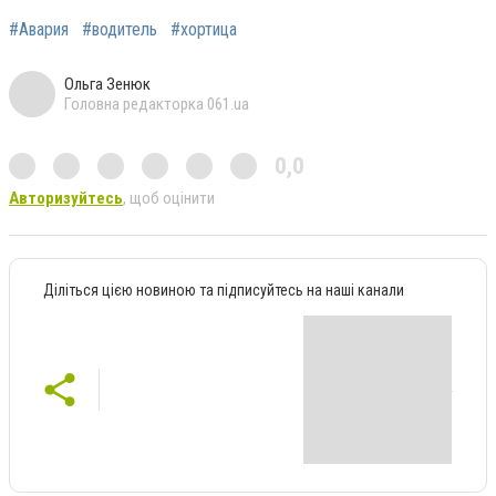
#Авария
#водитель
#хортица
Ольга Зенюк
Головна редакторка 061.ua
0,0
Авторизуйтесь
, щоб оцінити
Діліться цією новиною та підписуйтесь на наші канали